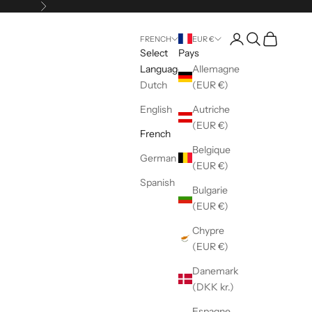
Suivant
Ouvrir le compte uti
Ouvrir la reche
Voir le pani
FRENCH
EUR €
Select
Pays
Language
Allemagne
Dutch
(EUR €)
English
Autriche
(EUR €)
French
Belgique
German
(EUR €)
Spanish
Bulgarie
(EUR €)
Chypre
(EUR €)
Danemark
(DKK kr.)
Espagne