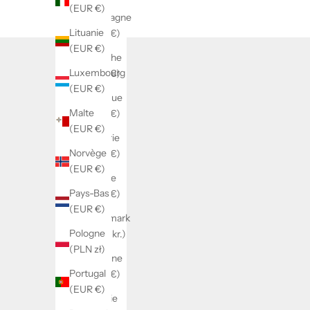
Pays
(EUR €)
Allemagne
Lituanie
(EUR €)
(EUR €)
Autriche
Luxembourg
(EUR €)
(EUR €)
Belgique
Malte
(EUR €)
(EUR €)
Bulgarie
Norvège
(EUR €)
(EUR €)
Chypre
Pays-Bas
(EUR €)
(EUR €)
Danemark
Pologne
(DKK kr.)
(PLN zł)
Espagne
Portugal
(EUR €)
(EUR €)
Estonie