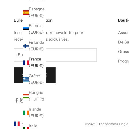
Espagne
(EUR €)
Bulletin d'information
Bouti
Estonie
(EUR €)
Inscrivez-vous à notre newsletter pour
Assor
recevoir des offres exclusives.
De Sa
Finlande
(EUR €)
Gross
France
Progr
(EUR €)
S'INSCRIRE
Grèce
(EUR €)
Hongrie
(HUF Ft)
Irlande
(EUR €)
France (EUR €)
© 2026 - The Seamoss Jungle 
Italie