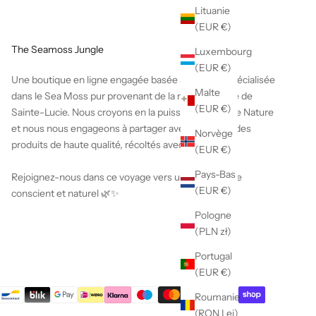
Lituanie
(EUR €)
The Seamoss Jungle
Luxembourg
(EUR €)
Une boutique en ligne engagée basée à La Haye, spécialisée
Malte
dans le Sea Moss pur provenant de la magnifique île de
(EUR €)
Sainte-Lucie. Nous croyons en la puissance de Mère Nature
et nous nous engageons à partager avec le monde des
Norvège
produits de haute qualité, récoltés avec soin.
(EUR €)
Pays-Bas
Rejoignez-nous dans ce voyage vers un mode de vie
(EUR €)
conscient et naturel 🌿✨
Pologne
(PLN zł)
Portugal
(EUR €)
Roumanie
(RON Lei)