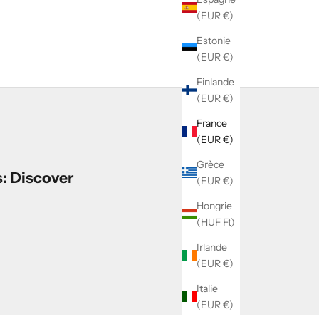
(EUR €)
Estonie
(EUR €)
Finlande
(EUR €)
France
(EUR €)
Grèce
s: Discover
(EUR €)
Hongrie
(HUF Ft)
Irlande
(EUR €)
Italie
(EUR €)