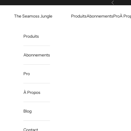
Passer au contenu
Précédent
The Seamoss Jungle
Produits
Abonnements
Pro
À Pro
Produits
Abonnements
Pro
À Propos
Blog
Contact