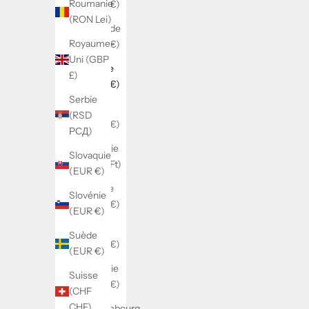
Roumanie
(EUR €)
(RON Lei)
Finlande
Royaume-
(EUR €)
Uni (GBP
France
£)
(EUR €)
Serbie
Grèce
(RSD
(EUR €)
РСД)
Hongrie
Slovaquie
(HUF Ft)
(EUR €)
Irlande
Slovénie
(EUR €)
(EUR €)
Italie
Suède
(EUR €)
(EUR €)
Lituanie
Suisse
(EUR €)
(CHF
CHF)
Luxembourg