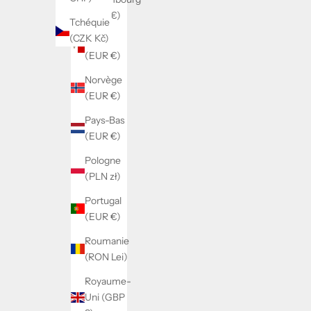
(EUR €)
Tchéquie
(CZK Kč)
Malte
(EUR €)
Norvège
(EUR €)
Pays-Bas
(EUR €)
Pologne
(PLN zł)
Portugal
(EUR €)
Roumanie
(RON Lei)
Royaume-
Uni (GBP