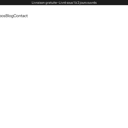
Livraison gratuite • Livré sous 1 à 2 jours ouvrés
pos
Blog
Contact