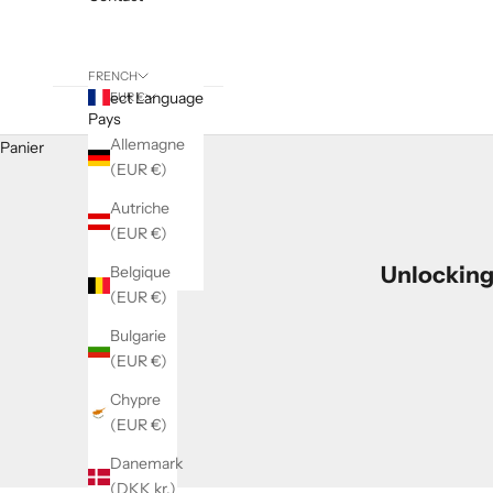
FRENCH
Select Language
EUR €
Pays
Dutch
Allemagne
Panier
English
(EUR €)
French
Autriche
(EUR €)
German
Unlocking 
Belgique
Spanish
(EUR €)
Bulgarie
(EUR €)
Chypre
(EUR €)
Danemark
(DKK kr.)