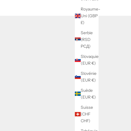
Royaume-
Uni (GBP
£)
Serbie
(RSD
РСД)
Slovaquie
(EUR €)
Slovénie
(EUR €)
Suède
(EUR €)
Suisse
(CHF
CHF)
Tchéquie